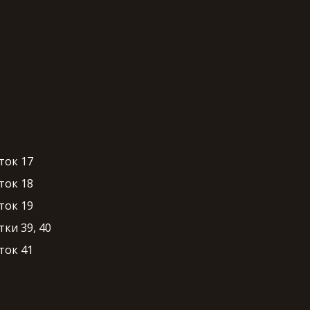
ток 17
ток 18
ток 19
ки 39, 40
ток 41