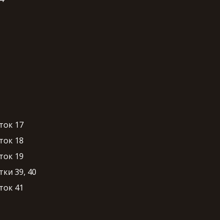
ток 17
ток 18
ток 19
ки 39, 40
ток 41